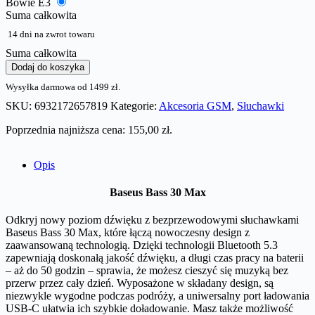
Bowie E3
Suma całkowita
14 dni na zwrot towaru
Suma całkowita
i
Dodaj do koszyka
l
Wysyłka darmowa od 1499 zł.
o
ś
SKU:
6932172657819
Kategorie:
Akcesoria GSM
,
Słuchawki
ć
B
Poprzednia najniższa cena:
155,00
zł
.
a
s
Opis
e
u
s
Baseus Bass 30 Max
B
a
Odkryj nowy poziom dźwięku z bezprzewodowymi słuchawkami
s
Baseus Bass 30 Max, które łączą nowoczesny design z
s
zaawansowaną technologią. Dzięki technologii Bluetooth 5.3
3
zapewniają doskonałą jakość dźwięku, a długi czas pracy na baterii
0
– aż do 50 godzin – sprawia, że możesz cieszyć się muzyką bez
M
przerw przez cały dzień. Wyposażone w składany design, są
a
niezwykle wygodne podczas podróży, a uniwersalny port ładowania
x
USB-C ułatwia ich szybkie doładowanie. Masz także możliwość