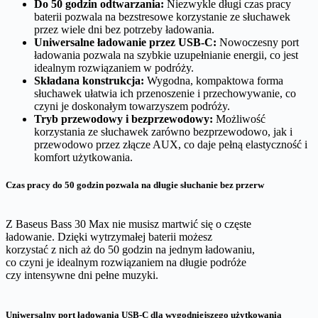
Do 50 godzin odtwarzania:
Niezwykle długi czas pracy
d
baterii pozwala na bezstresowe korzystanie ze słuchawek
o
przez wiele dni bez potrzeby ładowania.
w
Uniwersalne ładowanie przez USB-C:
Nowoczesny port
e
ładowania pozwala na szybkie uzupełnianie energii, co jest
b
idealnym rozwiązaniem w podróży.
i
Składana konstrukcja:
Wygodna, kompaktowa forma
a
słuchawek ułatwia ich przenoszenie i przechowywanie, co
ł
czyni je doskonałym towarzyszem podróży.
e
Tryb przewodowy i bezprzewodowy:
Możliwość
korzystania ze słuchawek zarówno bezprzewodowo, jak i
przewodowo przez złącze AUX, co daje pełną elastyczność i
komfort użytkowania.
Czas pracy do 50 godzin pozwala na długie słuchanie bez przerw
Z Baseus Bass 30 Max nie musisz martwić się o częste
ładowanie. Dzięki wytrzymałej baterii możesz
korzystać z nich aż do 50 godzin na jednym ładowaniu,
co czyni je idealnym rozwiązaniem na długie podróże
czy intensywne dni pełne muzyki.
Uniwersalny port ładowania USB-C dla wygodniejszego użytkowania