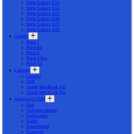
Seria Galaxy S21
Seria Galaxy S22
Seria Galaxy S23
Seria Galaxy S24
Seria Galaxy S25
Seria Galaxy S26
Google
Pixel 7
Pixel 8a
Pixel 8
Pixel 8 Pro
Pixel 10
Laptopy
Lenovo
Dell
Apple MacBook Air
Apple MacBook Pro
Akcesoria GSM
Etui
Ochrona ekranu
Ładowanie
Kable
Powerbanki
Uchwyty