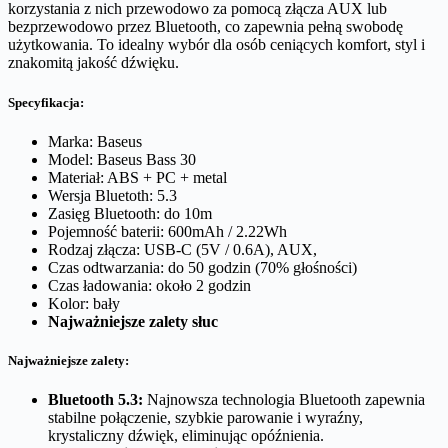
s
korzystania z nich przewodowo za pomocą złącza AUX lub
ł
bezprzewodowo przez Bluetooth, co zapewnia pełną swobodę
u
użytkowania. To idealny wybór dla osób ceniących komfort, styl i
c
znakomitą jakość dźwięku.
h
a
Specyfikacja
:
w
k
Marka: Baseus
i
Model: Baseus Bass 30
n
Materiał: ABS + PC + metal
a
Wersja Bluetoth: 5.3
u
Zasięg Bluetooth: do 10m
s
Pojemność baterii: 600mAh / 2.22Wh
z
Rodzaj złącza: USB-C (5V / 0.6A), AUX,
n
Czas odtwarzania: do 50 godzin (70% głośności)
e
Czas ładowania: około 2 godzin
b
Kolor: bały
e
Najważniejsze zalety słuc
z
p
Najważniejsze zalety:
r
z
Bluetooth 5.3:
Najnowsza technologia Bluetooth zapewnia
e
stabilne połączenie, szybkie parowanie i wyraźny,
w
krystaliczny dźwięk, eliminując opóźnienia.
o