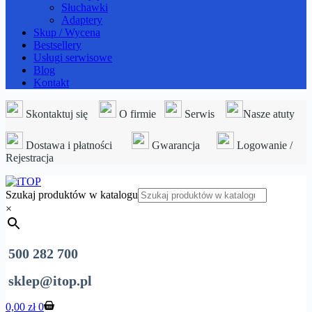
Słuchawki
Adaptery
Skup / Wycena
Bestsellery
Usługi serwisowe
Blog
Kontakt
Skontaktuj się
O firmie
Serwis
Nasze atuty
Dostawa i płatności
Gwarancja
Logowanie /
Rejestracja
Szukaj produktów w katalogu
×
500 282 700
sklep@itop.pl
Koszyk
0,00
zł
0