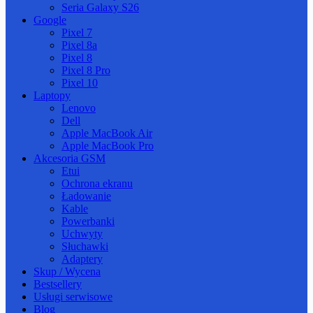
Seria Galaxy S26
Google
Pixel 7
Pixel 8a
Pixel 8
Pixel 8 Pro
Pixel 10
Laptopy
Lenovo
Dell
Apple MacBook Air
Apple MacBook Pro
Akcesoria GSM
Etui
Ochrona ekranu
Ładowanie
Kable
Powerbanki
Uchwyty
Słuchawki
Adaptery
Skup / Wycena
Bestsellery
Usługi serwisowe
Blog