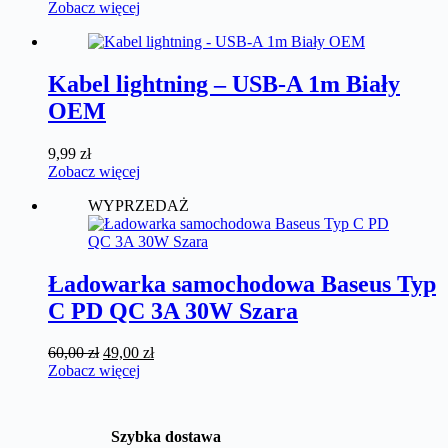
Zobacz więcej
Kabel lightning – USB-A 1m Biały
OEM
9,99
zł
Zobacz więcej
WYPRZEDAŻ
Ładowarka samochodowa Baseus Typ
C PD QC 3A 30W Szara
Pierwotna
Aktualna
60,00
zł
49,00
zł
cena
cena
Zobacz więcej
wynosiła:
wynosi:
60,00 zł.
49,00 zł.
Szybka dostawa