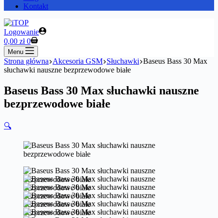
Kontakt
Logowanie
Koszyk
0,00
zł
0
Menu
Strona główna
Akcesoria GSM
Słuchawki
Baseus Bass 30 Max
słuchawki nauszne bezprzewodowe białe
Baseus Bass 30 Max słuchawki nauszne
bezprzewodowe białe
🔍