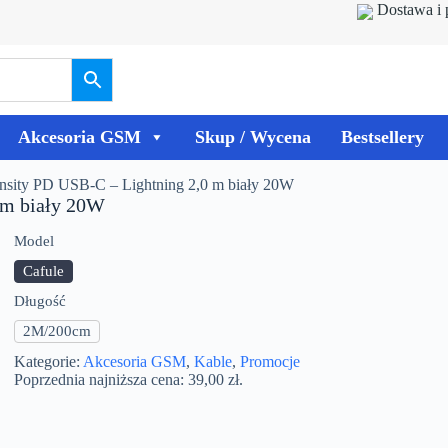
Dostawa i 
Akcesoria GSM
Skup / Wycena
Bestsellery
nsity PD USB-C – Lightning 2,0 m biały 20W
 m biały 20W
Model
Cafule
Długość
2M/200cm
Kategorie:
Akcesoria GSM
,
Kable
,
Promocje
Poprzednia najniższa cena:
39,00
zł
.