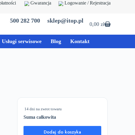
płatności
Gwarancja
Logowanie / Rejestracja
500 282 700
sklep@itop.pl
0,00
zł
Koszyk
Usługi serwisowe
Blog
Kontakt
14 dni na zwrot towaru
Suma całkowita
Dodaj do koszyka