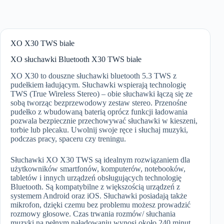
XO X30 TWS białe
XO słuchawki Bluetooth X30 TWS białe
XO X30 to douszne słuchawki bluetooth 5.3 TWS z
pudełkiem ładującym. Słuchawki wspierają technologię
TWS (True Wireless Stereo) – obie słuchawki łączą się ze
sobą tworząc bezprzewodowy zestaw stereo. Przenośne
pudełko z wbudowaną baterią oprócz funkcji ładowania
pozwala bezpiecznie przechowywać słuchawki w kieszeni,
torbie lub plecaku. Uwolnij swoje ręce i słuchaj muzyki,
podczas pracy, spaceru czy treningu.
Słuchawki XO X30 TWS są idealnym rozwiązaniem dla
użytkowników smartfonów, komputerów, notebooków,
tabletów i innych urządzeń obsługujących technologię
Bluetooth. Są kompatybilne z większością urządzeń z
systemem Android oraz iOS. Słuchawki posiadają także
mikrofon, dzięki czemu bez problemu możesz prowadzić
rozmowy głosowe. Czas trwania rozmów/ słuchania
muzyki na pełnym naładowaniu wynosi około 240 minut