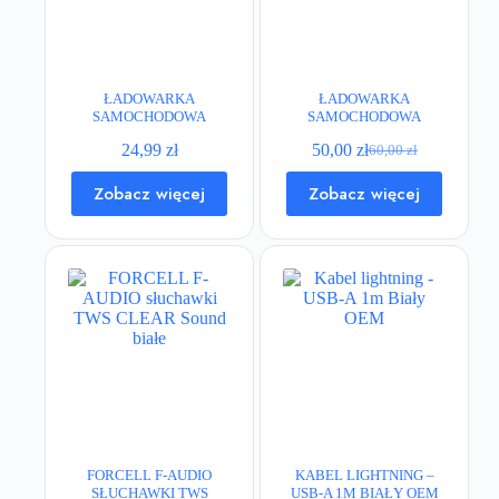
ŁADOWARKA
ŁADOWARKA
SAMOCHODOWA
SAMOCHODOWA
BASEUS GRAIN 2 X
BASEUS USB-A + TYP
24,99
zł
50,00
zł
60,00
zł
USB-A 3.1A
C PD3.0 QC4.0 5A 30W
Pierwotna
Aktualna
CZARNA
cena
cena
Zobacz więcej
Zobacz więcej
wynosiła:
wynosi:
60,00 zł.
50,00 zł.
FORCELL F-AUDIO
KABEL LIGHTNING –
SŁUCHAWKI TWS
USB-A 1M BIAŁY OEM