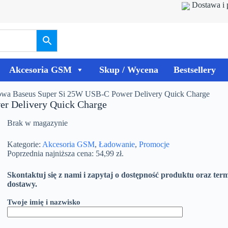
Dostawa i 
Akcesoria GSM
Skup / Wycena
Bestsellery
owa Baseus Super Si 25W USB-C Power Delivery Quick Charge
r Delivery Quick Charge
Brak w magazynie
Kategorie:
Akcesoria GSM
,
Ładowanie
,
Promocje
Poprzednia najniższa cena:
54,99
zł
.
Skontaktuj się z nami i zapytaj o dostępność produktu oraz ter
dostawy.
Twoje imię i nazwisko