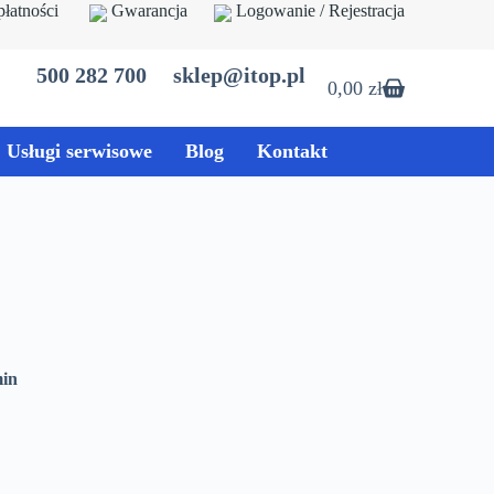
płatności
Gwarancja
Logowanie / Rejestracja
500 282 700
sklep@itop.pl
0,00
zł
Koszyk
Usługi serwisowe
Blog
Kontakt
min