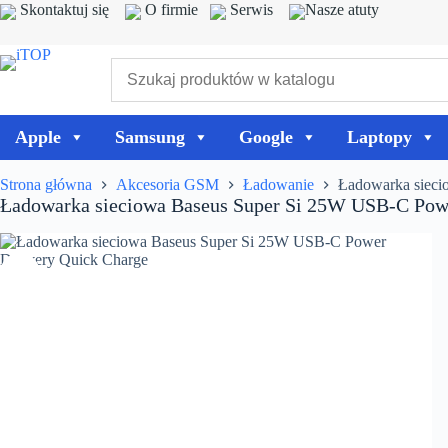
Przejdź
Skontaktuj się
O firmie
Serwis
Nasze atuty
do
treści
Apple
Samsung
Google
Laptopy
Strona główna
Akcesoria GSM
Ładowanie
Ładowarka sieci
Ładowarka sieciowa Baseus Super Si 25W USB-C Powe