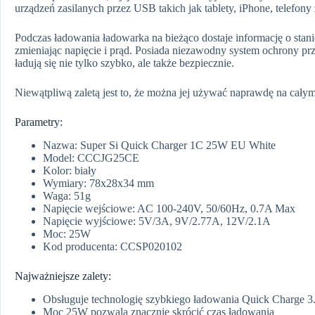
urządzeń zasilanych przez USB takich jak tablety, iPhone, telefony
Podczas ładowania ładowarka na bieżąco dostaje informację o stanie
zmieniając napięcie i prąd. Posiada niezawodny system ochrony prz
ładują się nie tylko szybko, ale także bezpiecznie.
Niewątpliwą zaletą jest to, że można jej używać naprawdę na cały
Parametry:
Nazwa: Super Si Quick Charger 1C 25W EU White
Model: CCCJG25CE
Kolor: biały
Wymiary: 78x28x34 mm
Waga: 51g
Napięcie wejściowe: AC 100-240V, 50/60Hz, 0.7A Max
Napięcie wyjściowe: 5V/3A, 9V/2.77A, 12V/2.1A
Moc: 25W
Kod producenta: CCSP020102
Najważniejsze zalety:
Obsługuje technologię szybkiego ładowania Quick Charge 
Moc 25W pozwala znacznie skrócić czas ładowania