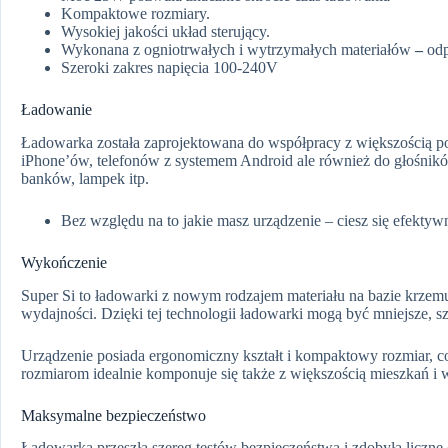
Kompaktowe rozmiary.
Wysokiej jakości układ sterujący.
Wykonana z ogniotrwałych i wytrzymałych materiałów
–
odp
Szeroki zakres napięcia 100-240V
Ładowanie
Ładowarka została zaprojektowana do współpracy z większością po
iPhone’ów, telefonów z systemem Android ale również do głośnik
banków, lampek itp.
Bez względu na to jakie masz urządzenie –
ciesz się efektyw
Wykończenie
Super Si to ładowarki z nowym rodzajem materiału na bazie krzemu,
wydajności. Dzięki tej technologii ładowarki mogą być mniejsze, 
Urządzenie posiada ergonomiczny kształt i kompaktowy rozmiar, co
rozmiarom idealnie komponuje się także z większością mieszkań i 
Maksymalne bezpieczeństwo
Ładowarka przeszła szereg testów bezpieczeństwa i zdobyła liczne