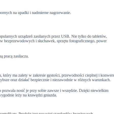
ornych na upadki i nadmierne nagrzewanie.
pularnych urządzeń zasilanych przez USB. Nie tylko do tabletów,
ów bezprzewodowych i słuchawek, sprzętu fotograficznego, power
ną pracą zasilacza.
 który ma zalety w zakresie gęstości, przewodności cieplnej i konwers
szybsze oraz działać bezpiecznie i niezawodnie w różnych warunkach.
 pozwala nosić je przy sobie zawsze i wszędzie. Dzięki
niewielkim
wygodnie leży na krawędzi gniazda.
 certyfikaty. Produkt jest powyżej standardów branżowych.