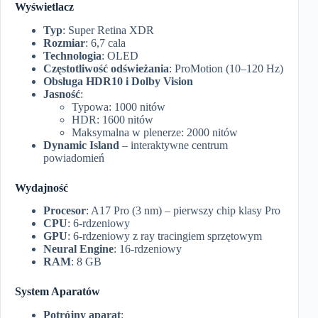
Wyświetlacz
Typ
: Super Retina XDR
Rozmiar
: 6,7 cala
Technologia
: OLED
Częstotliwość odświeżania
: ProMotion (10–120 Hz)
Obsługa HDR10 i Dolby Vision
Jasność
:
Typowa: 1000 nitów
HDR: 1600 nitów
Maksymalna w plenerze: 2000 nitów
Dynamic Island
– interaktywne centrum
powiadomień
Wydajność
Procesor
: A17 Pro (3 nm) – pierwszy chip klasy Pro
CPU
: 6-rdzeniowy
GPU
: 6-rdzeniowy z ray tracingiem sprzętowym
Neural Engine
: 16-rdzeniowy
RAM
: 8 GB
System Aparatów
Potrójny aparat
: