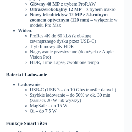
Główny 48 MP
z trybem ProRAW
Ultraszerokokątny 12 MP
– z trybem makro
Nowy teleobiektyw 12 MP z 5-krotnym
zoomem optycznym (120 mm)
– wyłącznie w
modelu Pro Max
Wideo
:
ProRes 4K do 60 kl./s (z obsługą
zewnętrznego dysku przez USB-C)
Tryb filmowy 4K HDR
Nagrywanie przestrzenne (do użycia z Apple
Vision Pro)
HDR, Time-Lapse, zwolnione tempo
Bateria i Ładowanie
Ładowanie
:
USB-C (USB 3 – do 10 Gb/s transfer danych)
Szybkie ładowanie – do 50% w ok. 30 min
(zasilacz 20 W lub wyższy)
MagSafe – do 15 W
Qi – do 7,5 W
Funkcje Smart i iOS