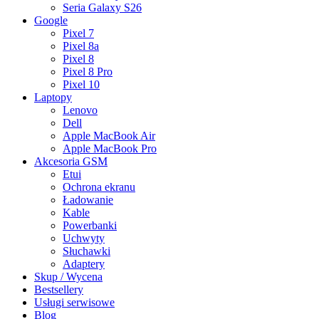
Seria Galaxy S26
Google
Pixel 7
Pixel 8a
Pixel 8
Pixel 8 Pro
Pixel 10
Laptopy
Lenovo
Dell
Apple MacBook Air
Apple MacBook Pro
Akcesoria GSM
Etui
Ochrona ekranu
Ładowanie
Kable
Powerbanki
Uchwyty
Słuchawki
Adaptery
Skup / Wycena
Bestsellery
Usługi serwisowe
Blog