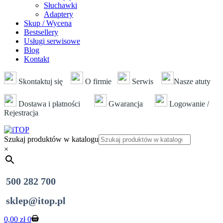
Słuchawki
Adaptery
Skup / Wycena
Bestsellery
Usługi serwisowe
Blog
Kontakt
Skontaktuj się
O firmie
Serwis
Nasze atuty
Dostawa i płatności
Gwarancja
Logowanie /
Rejestracja
Szukaj produktów w katalogu
×
500 282 700
sklep@itop.pl
Koszyk
0,00
zł
0