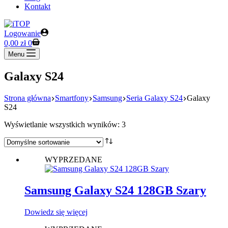
Kontakt
Logowanie
Koszyk
0,00
zł
0
Menu
Galaxy S24
Strona główna
Smartfony
Samsung
Seria Galaxy S24
Galaxy
S24
Wyświetlanie wszystkich wyników: 3
WYPRZEDANE
Samsung Galaxy S24 128GB Szary
Dowiedz się więcej