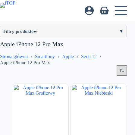
Przejdź
do
Koszyk
treści
Filtry produktów
Apple iPhone 12 Pro Max
Pamięć Wbudowana
128 GB
Strona główna
Smartfony
Apple
Seria 12
Apple iPhone 12 Pro Max
256 GB
Reset
Zastosuj