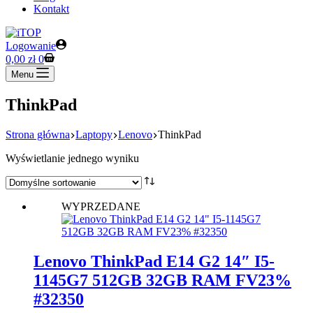
Kontakt
Logowanie
Koszyk
0,00
zł
0
Menu
ThinkPad
Strona główna
Laptopy
Lenovo
ThinkPad
Wyświetlanie jednego wyniku
WYPRZEDANE
Lenovo ThinkPad E14 G2 14″ I5-
1145G7 512GB 32GB RAM FV23%
#32350