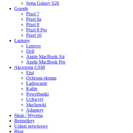
Seria Galaxy S26
Google
Pixel 7
Pixel 8a
Pixel 8
Pixel 8 Pro
Pixel 10
Laptopy
Lenovo
Dell
Apple MacBook Air
Apple MacBook Pro
Akcesoria GSM
Etui
Ochrona ekranu
Ładowanie
Kable
Powerbanki
Uchwyty
Słuchawki
Adaptery
Skup / Wycena
Bestsellery
Usługi serwisowe
Blog