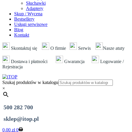
Słuchawki
Adaptery
Skup / Wycena
Bestsellery
Usługi serwisowe
Blog
Kontakt
Skontaktuj się
O firmie
Serwis
Nasze atuty
Dostawa i płatności
Gwarancja
Logowanie /
Rejestracja
Szukaj produktów w katalogu
×
500 282 700
sklep@itop.pl
Koszyk
0,00
zł
0