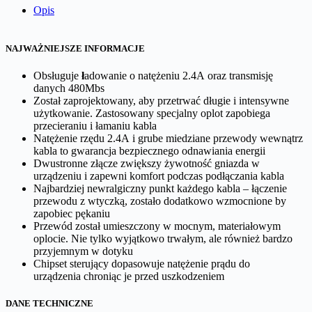
l
Opis
B
a
s
NAJWAŻNIEJSZE INFORMACJE
e
u
Obsługuje
ł
adowanie o natężeniu 2.4A oraz transmisję
s
danych 480Mbs
C
Został zaprojektowany, aby przetrwać długie i intensywne
a
użytkowanie. Zastosowany specjalny oplot zapobiega
f
przecieraniu i łamaniu kabla
u
Natężenie rzędu 2.4A
i grube miedziane przewody wewnątrz
l
kabla to
gwarancja bezpiecznego odnawiania energii
e
Dwustronne złącze zwiększy żywotność gniazda w
U
urządzeniu i zapewni komfort podczas podłączania kabla
S
Najbardziej newralgiczny punkt każdego kabla – łączenie
B
przewodu z wtyczką, zostało dodatkowo wzmocnione by
-
zapobiec pękaniu
A
Przewód został umieszczony w mocnym, materiałowym
L
oplocie. Nie tylko wyjątkowo trwałym, ale również bardzo
i
przyjemnym w dotyku
g
Chipset sterujący dopasowuje natężenie prądu do
h
urządzenia chroniąc je przed uszkodzeniem
t
n
DANE TECHNICZNE
i