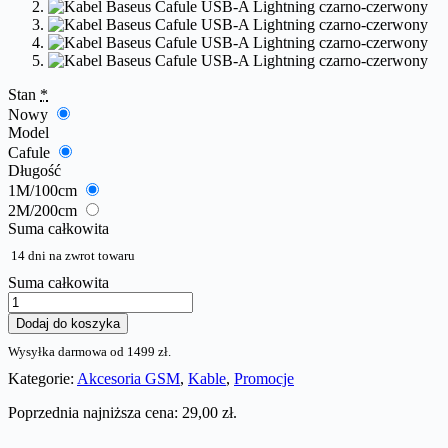
Stan
*
Nowy
Model
Cafule
Długość
1M/100cm
2M/200cm
Suma całkowita
14 dni na zwrot towaru
Suma całkowita
i
l
Dodaj do koszyka
o
Wysyłka darmowa od 1499 zł.
ś
ć
Kategorie:
Akcesoria GSM
,
Kable
,
Promocje
K
a
Poprzednia najniższa cena:
29,00
zł
.
b
e