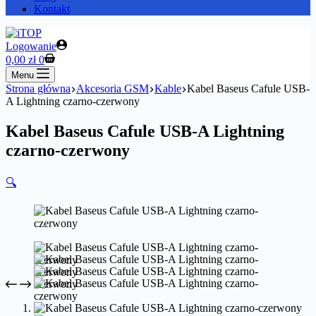
Kontakt
Logowanie
Koszyk
0,00
zł
0
Menu
Strona główna
Akcesoria GSM
Kable
Kabel Baseus Cafule USB-
A Lightning czarno-czerwony
Kabel Baseus Cafule USB-A Lightning
czarno-czerwony
🔍