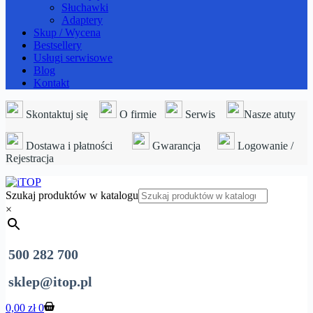
Słuchawki
Adaptery
Skup / Wycena
Bestsellery
Usługi serwisowe
Blog
Kontakt
Skontaktuj się
O firmie
Serwis
Nasze atuty
Dostawa i płatności
Gwarancja
Logowanie /
Rejestracja
Szukaj produktów w katalogu
×
500 282 700
sklep@itop.pl
Koszyk
0,00
zł
0