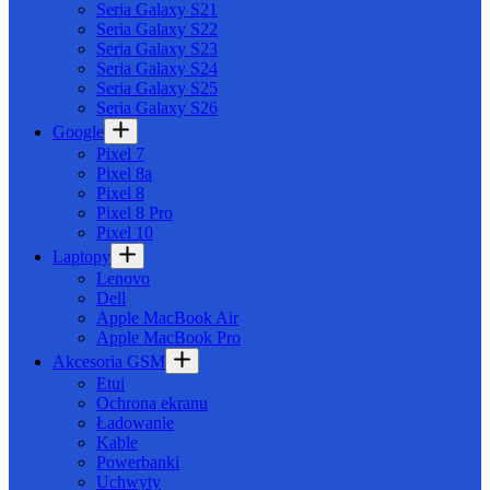
Seria Galaxy S21
Seria Galaxy S22
Seria Galaxy S23
Seria Galaxy S24
Seria Galaxy S25
Seria Galaxy S26
Google
Pixel 7
Pixel 8a
Pixel 8
Pixel 8 Pro
Pixel 10
Laptopy
Lenovo
Dell
Apple MacBook Air
Apple MacBook Pro
Akcesoria GSM
Etui
Ochrona ekranu
Ładowanie
Kable
Powerbanki
Uchwyty