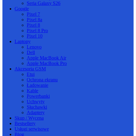
Seria Galaxy S26
Google
Pixel 7
Pixel 8a
Pixel 8
Pixel 8 Pro
Pixel 10
Laptopy
Lenovo
Dell
Apple MacBook Air
Apple MacBook Pro
Akcesoria GSM
Etui
Ochrona ekranu
Ładowanie
Kable
Powerbanki
Uchwyty
Słuchawki
Adaptery
Skup / Wycena
Bestsellery
Usługi serwisowe
Blog