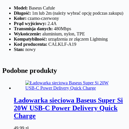
n
Model:
Baseus Cafule
g
Długość:
1m lub 2m (należy wybrać opcję podczas zakupu)
c
Kolor:
czarno-czerwony
z
Prąd wyjściowy:
2.4A
a
Transmisja danych:
480Mbps
r
Wykończenie:
aluminium, nylon, TPE
n
Kompatybilność:
urządzenia ze złączem Lightning
o
Kod producenta:
CALKLF-A19
-
Stan:
nowy
c
z
e
r
Podobne produkty
w
o
n
y
Ładowarka sieciowa Baseus Super Si
20W USB-C Power Delivery Quick
Charge
49,99
zł