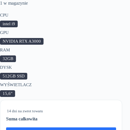
1 w magazynie
CPU
intel i9
GPU
NVIDIA RTX A3000
RAM
32GB
DYSK
512GB SSD
WYŚWIETLACZ
15,6"
14 dni na zwrot towaru
Suma całkowita