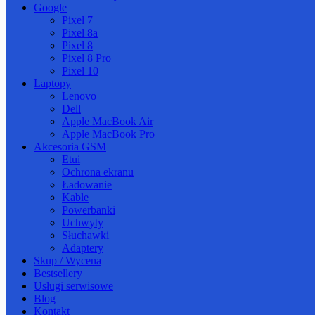
Google
Pixel 7
Pixel 8a
Pixel 8
Pixel 8 Pro
Pixel 10
Laptopy
Lenovo
Dell
Apple MacBook Air
Apple MacBook Pro
Akcesoria GSM
Etui
Ochrona ekranu
Ładowanie
Kable
Powerbanki
Uchwyty
Słuchawki
Adaptery
Skup / Wycena
Bestsellery
Usługi serwisowe
Blog
Kontakt