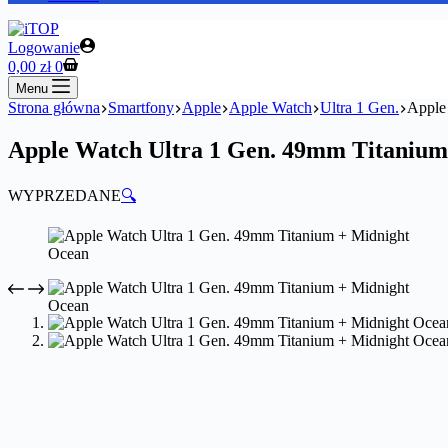
Logowanie
Koszyk
0,00
zł
0
Menu
Strona główna
Smartfony
Apple
Apple Watch
Ultra 1 Gen.
Apple
Apple Watch Ultra 1 Gen. 49mm Titanium
WYPRZEDANE
🔍