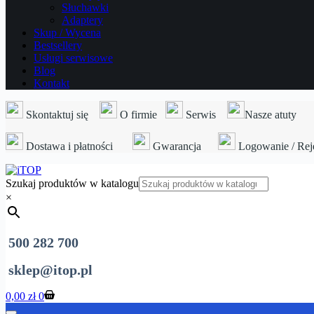
Słuchawki
Adaptery
Skup / Wycena
Bestsellery
Usługi serwisowe
Blog
Kontakt
Skontaktuj się
O firmie
Serwis
Nasze atuty
Dostawa i płatności
Gwarancja
Logowanie / Reje
Szukaj produktów w katalogu
×
500 282 700
sklep@itop.pl
Koszyk
0,00
zł
0