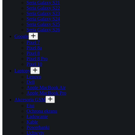
Seria Galaxy S21
Seria Galaxy S22
Seria Galaxy S23
Seria Galaxy S24
Seria Galaxy S25
Seria Galaxy S26
Google
Pixel 7
Pixel 8a
Pixel 8
Pixel 8 Pro
Pixel 10
Laptopy
Lenovo
Dell
Apple MacBook Air
Apple MacBook Pro
Akcesoria GSM
Etui
Ochrona ekranu
Ładowanie
Kable
Powerbanki
Uchwyty