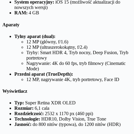
System operacyjny:
iOS 15 (możliwość aktualizacji do
nowszych wersji)
RAM:
4 GB
Aparaty
Tylny aparat (dual):
12 MP (główny, f/1.6)
12 MP (ultraszerokokątny, f/2.4)
Tryby: Smart HDR 4, Tryb nocny, Deep Fusion, Tryb
portretowy
Nagrywanie: 4K do 60 fps, tryb filmowy (Cinematic
Mode)
Przedni aparat (TrueDepth):
12 MP, nagrywanie 4K, tryb portretowy, Face ID
Wyświetlacz
Typ:
Super Retina XDR OLED
Rozmiar:
6,1 cala
Rozdzielczość:
2532 x 1170 px (460 ppi)
Technologie:
HDR10, Dolby Vision, True Tone
Jasność:
do 800 nitów (typowa), do 1200 nitów (HDR)