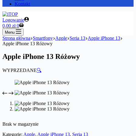
Kontakt
Logowanie
Koszyk
0,00
zł
0
Menu
Strona główna
Smartfony
Apple
Seria 13
Apple iPhone 13
Apple iPhone 13 Różowy
Apple iPhone 13 Różowy
WYPRZEDANE
🔍
Brak w magazynie
Kategorie:
Apple
,
Apple iPhone 13
,
Seria 13