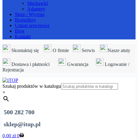
Słuchawki
Adaptery
Skup / Wycena
Bestsellery
Usługi serwisowe
Blog
Kontakt
Skontaktuj się
O firmie
Serwis
Nasze atuty
Dostawa i płatności
Gwarancja
Logowanie /
Rejestracja
Szukaj produktów w katalogu
×
500 282 700
sklep@itop.pl
Koszyk
0,00
zł
0