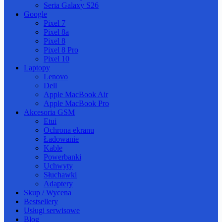
Seria Galaxy S26
Google
Pixel 7
Pixel 8a
Pixel 8
Pixel 8 Pro
Pixel 10
Laptopy
Lenovo
Dell
Apple MacBook Air
Apple MacBook Pro
Akcesoria GSM
Etui
Ochrona ekranu
Ładowanie
Kable
Powerbanki
Uchwyty
Słuchawki
Adaptery
Skup / Wycena
Bestsellery
Usługi serwisowe
Blog