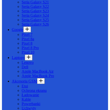
Seria Galaxy S21
Seria Galaxy S22
Seria Galaxy S23
Seria Galaxy S24
Seria Galaxy S25
Seria Galaxy S26
Google
Pixel 7
Pixel 8a
Pixel 8
Pixel 8 Pro
Pixel 10
Laptopy
Lenovo
Dell
Apple MacBook Air
Apple MacBook Pro
Akcesoria GSM
Etui
Ochrona ekranu
Ładowanie
Kable
Powerbanki
Uchwyty