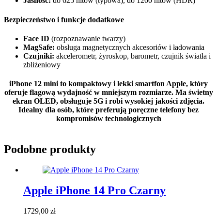
Jasność:
do 625 nitów (typowa), do 1200 nitów (HDR)
Bezpieczeństwo i funkcje dodatkowe
Face ID
(rozpoznawanie twarzy)
MagSafe:
obsługa magnetycznych akcesoriów i ładowania
Czujniki:
akcelerometr, żyroskop, barometr, czujnik światła i
zbliżeniowy
iPhone 12 mini to kompaktowy i lekki smartfon Apple, który
oferuje flagową wydajność w mniejszym rozmiarze. Ma świetny
ekran OLED, obsługuje 5G i robi wysokiej jakości zdjęcia.
Idealny dla osób, które preferują poręczne telefony bez
kompromisów technologicznych
Podobne produkty
Apple iPhone 14 Pro Czarny
1729,00
zł