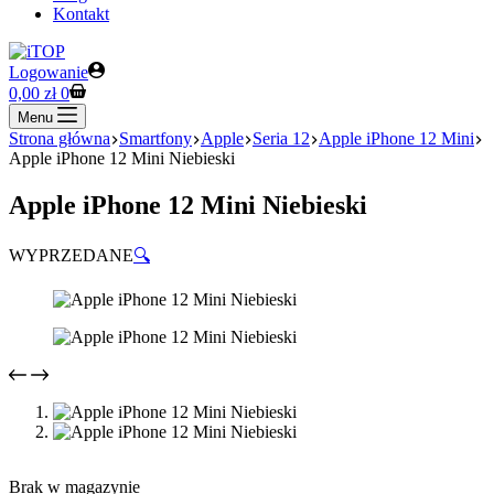
Kontakt
Logowanie
Koszyk
0,00
zł
0
Menu
Strona główna
Smartfony
Apple
Seria 12
Apple iPhone 12 Mini
Apple iPhone 12 Mini Niebieski
Apple iPhone 12 Mini Niebieski
WYPRZEDANE
🔍
Brak w magazynie