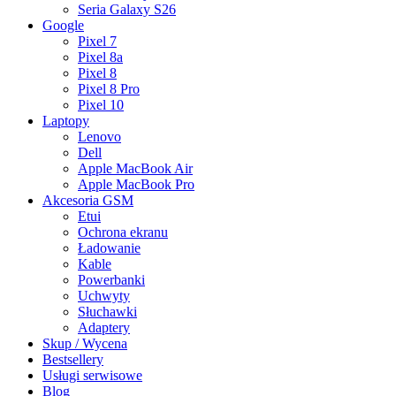
Seria Galaxy S26
Google
Pixel 7
Pixel 8a
Pixel 8
Pixel 8 Pro
Pixel 10
Laptopy
Lenovo
Dell
Apple MacBook Air
Apple MacBook Pro
Akcesoria GSM
Etui
Ochrona ekranu
Ładowanie
Kable
Powerbanki
Uchwyty
Słuchawki
Adaptery
Skup / Wycena
Bestsellery
Usługi serwisowe
Blog