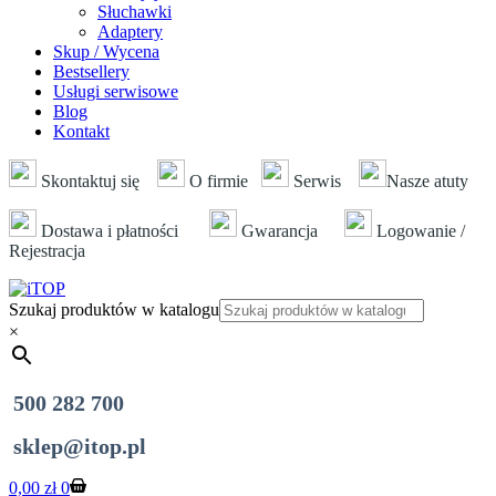
Słuchawki
Adaptery
Skup / Wycena
Bestsellery
Usługi serwisowe
Blog
Kontakt
Skontaktuj się
O firmie
Serwis
Nasze atuty
Dostawa i płatności
Gwarancja
Logowanie /
Rejestracja
Szukaj produktów w katalogu
×
500 282 700
sklep@itop.pl
Koszyk
0,00
zł
0