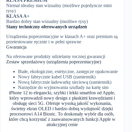
KLASA PREMIUM
Niemal idealny stan wizualny (możliwe pojedyncze mini
rysy)
KLASA A+
Bardzo dobry stan wizualny (możliwe rysy)
Stany techniczny oferowanych urządzeń
Urządzenia poprezentacyjne w klasach A+ oraz premium są
przetestowane ręcznie i w pełni sprawne
Gwarancja
Na oferowane produkty udzielamy rocznej gwarancji
Zestaw sprzedażowy (urządzenia poprezentacyjne)
Białe, ekologiczne, estetyczne, zastępcze opakowanie
Nowy fabrycznie kabel USB (zamiennik)
Nową fabrycznie ładowarkę sieciową (zamiennik)
Narzędzie do wyjmowania szuflady na kartę sim
iPhone 12 to elegancki, szybki i lekki smartfon od Apple,
który wprowadził nowy design z płaskimi krawędziami i
obsługę sieci 5G. Oferuje wysoką jakość wykonania,
świetny ekran OLED i bardzo dobrą wydajność dzięki
procesorowi A14 Bionic. To doskonały wybór dla osób,
które chcą korzystać z zaawansowanych funkcji Apple w
atrakcyjnej cenie