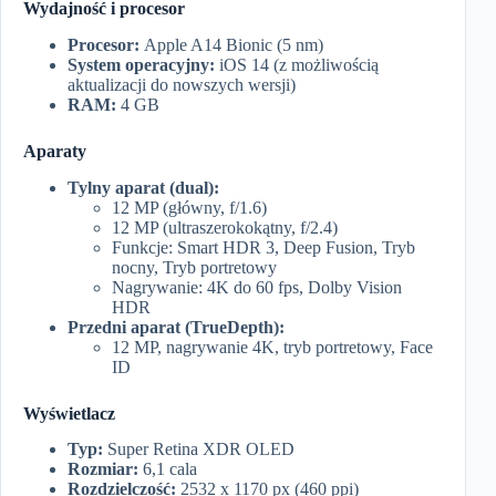
Wydajność i procesor
Procesor:
Apple A14 Bionic (5 nm)
System operacyjny:
iOS 14 (z możliwością
aktualizacji do nowszych wersji)
RAM:
4 GB
Aparaty
Tylny aparat (dual):
12 MP (główny, f/1.6)
12 MP (ultraszerokokątny, f/2.4)
Funkcje: Smart HDR 3, Deep Fusion, Tryb
nocny, Tryb portretowy
Nagrywanie: 4K do 60 fps, Dolby Vision
HDR
Przedni aparat (TrueDepth):
12 MP, nagrywanie 4K, tryb portretowy, Face
ID
Wyświetlacz
Typ:
Super Retina XDR OLED
Rozmiar:
6,1 cala
Rozdzielczość:
2532 x 1170 px (460 ppi)